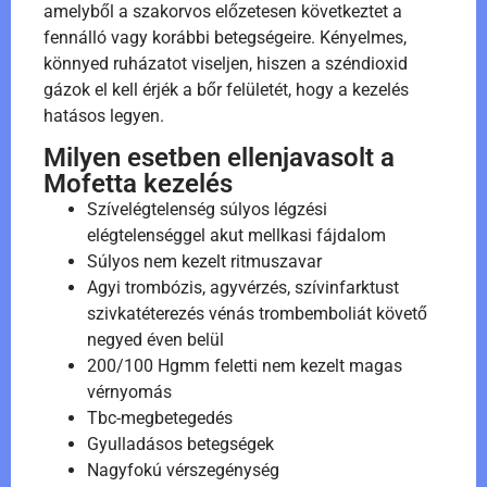
amelyből a szakorvos előzetesen következtet a
fennálló vagy korábbi betegségeire. Kényelmes,
könnyed ruházatot viseljen, hiszen a széndioxid
gázok el kell érjék a bőr felületét, hogy a kezelés
hatásos legyen.
Milyen esetben ellenjavasolt a
Mofetta kezelés
Szívelégtelenség súlyos légzési
elégtelenséggel akut mellkasi fájdalom
Súlyos nem kezelt ritmuszavar
Agyi trombózis, agyvérzés, szívinfarktust
szivkatéterezés vénás trombemboliát követő
negyed éven belül
200/100 Hgmm feletti nem kezelt magas
vérnyomás
Tbc-megbetegedés
Gyulladásos betegségek
Nagyfokú vérszegénység