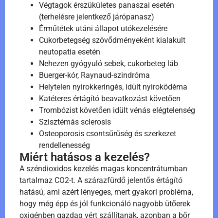
Végtagok érszükületes panaszai esetén
(terhelésre jelentkező járópanasz)
Érműtétek utáni állapot utókezelésére
Cukorbetegség szövődményeként kialakult
neutopatia esetén
Nehezen gyógyuló sebek, cukorbeteg láb
Buerger-kór, Raynaud-szindróma
Helytelen nyirokkeringés, idült nyiroködéma
Katéteres értágító beavatkozást követően
Trombózist követően idült vénás elégtelenség
Szisztémás sclerosis
Osteoporosis csontsűrűség és szerkezet
rendellenesség
Miért hatásos a kezelés?
A széndioxidos kezelés magas koncentrátumban
tartalmaz CO2-t. A szárazfürdő jelentős értágító
hatású, ami azért lényeges, mert gyakori probléma,
hogy még épp és jól funkcionáló nagyobb ütőerek
oxigénben gazdag vért szállítanak, azonban a bőr