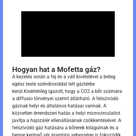
Hogyan hat a Mofetta gáz?
A kezelés során a fej és a váll kivételével a beteg
egész teste széndioxiddal telt gáztérbe
kerül.Kisérletileg igazolt, hogy a CO2 a bőr számára
a diffusio törvényei szerint átlárható. A felszivódó
gáznak helyi és általános hatásai vannak. A
közvetlen érrendszeri hatás a helyi microcirculatiot
javítja a hajszálér ellenállásának csökkentésével. A
felszívódó gáz hatására a bőrerek kitágulnak és a
benne keringő vér áramlási sebessége is fokozódik.