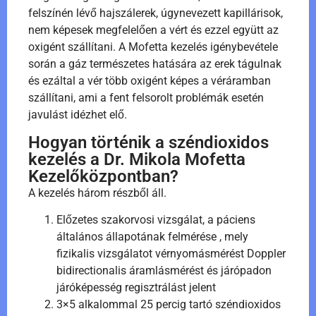
felszínén lévő hajszálerek, úgynevezett kapillárisok,
nem képesek megfelelően a vért és ezzel együtt az
oxigént szállítani. A Mofetta kezelés igénybevétele
során a gáz természetes hatására az erek tágulnak
és ezáltal a vér több oxigént képes a véráramban
szállítani, ami a fent felsorolt problémák esetén
javulást idézhet elő.
Hogyan történik a széndioxidos
kezelés a Dr. Mikola Mofetta
Kezelőközpontban?
A kezelés három részből áll.
Előzetes szakorvosi vizsgálat, a páciens
általános állapotának felmérése , mely
fizikalis vizsgálatot vérnyomásmérést Doppler
bidirectionalis áramlásmérést és járópadon
járóképesség regisztrálást jelent
3×5 alkalommal 25 percig tartó széndioxidos