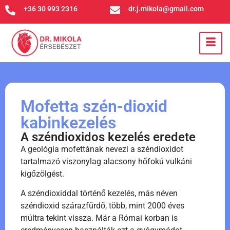
+36 30 993 2316
dr.j.mikola@gmail.com
Mofetta szén-dioxid
kabinkezelés
A széndioxidos kezelés eredete
A geológia mofettának nevezi a széndioxidot
tartalmazó viszonylag alacsony hőfokú vulkáni
kigőzölgést.
A széndioxiddal történő kezelés, más néven
széndioxid szárazfürdő, több, mint 2000 éves
múltra tekint vissza. Már a Római korban is