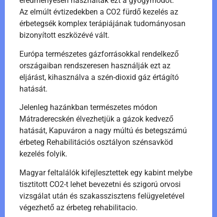
eredményesen használták ezt a gyógymódot.
Az elmúlt évtizedekben a CO2 fürdő kezelés az
érbetegsék komplex terápiájának tudományosan
bizonyított eszközévé vált.
Európa természetes gázforrásokkal rendelkező
országaiban rendszeresen használják ezt az
eljárást, kihasználva a szén-dioxid gáz értágító
hatását.
Jelenleg hazánkban természetes módon
Mátraderecskén élvezhetjük a gázok kedvező
hatását, Kapuváron a nagy múltú és betegszámú
érbeteg Rehabilitációs osztályon szénsavköd
kezelés folyik.
Magyar feltalálók kifejlesztettek egy kabint melybe
tisztitott CO2-t lehet bevezetni és szigorú orvosi
vizsgálat után és szakasszisztens felügyeletével
végezhető az érbeteg rehabilitacio.