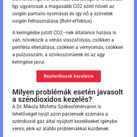
Így ugyancsak a magasabb CO2 szint növeli az
oxigén partialis nyomását és igy nő a szövetek
oxigén felhasználása (Bohr-effektus) .
A keringésbe jutott CO2–nek általános hatása is
van, növekszik a vénás visszafolyás, csökken a
periféria ellenállása, csökken a vérnyomás, csökken
a pulzusszám, a szívkoszorúerek és az agy
keringése javul.
Bejelentkezek kezelésre
Milyen problémák esetén javasolt
a széndioxidos kezelés?
A Dr. Mikola Mofetta Székesfehérváron is
lehetőséget nyújt azon páciensek számára a
széndioxid gáz által nyújtott kezeléseket igénybe
venni, akik az alábbi problémákkal küzdenek: