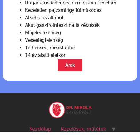
Daganatos betegség nem szanált esetben
Kezeletlen pajzsmirigy túlműködés
Alkoholos állapot
Akut gasztrointesztinalis vérzések
Májelégtelenség
Veseelégtelenség
Terhesség, menstuatio
14 év alatti életkor
Árak
Kezdőlap
Kezelések, műtétek
Kezelések és műtétek árai
Kapcsolat